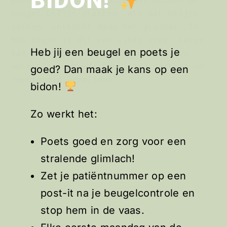
etensresten en tandplak dat tussen de
beugel blijft plakken. Als dat blijft
zitten, ontkalkt daar het glazuur. In
het begin is dit een witte vlek, later
Heb jij een beugel en poets je
kan het zelfs een gaatje worden. De
oplossing: steeds heel goed poetsen en
goed? Dan maak je kans op een
zoetigheid vermijden!
bidon!
Zo werkt het:
Poets goed en zorg voor een
stralende glimlach!
Zet je patiëntnummer op een
post-it na je beugelcontrole en
stop hem in de vaas.